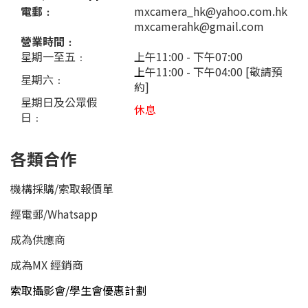
電郵﹕
mxcamera_hk@yahoo.com.hk
mxcamerahk@gmail.com
營業時間﹕
星期一至五﹕
上午11:00 - 下午07:00
上
午11:00 - 下午04:00 [敬請預
星期六﹕
約]
星期日及公眾假
休息
日﹕
各類合作
機構採購/索取報價單
經電郵
/
Whatsapp
成為供應商
成為MX 經銷商
索取攝影會/學生會優惠計劃