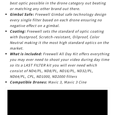
best optic possible in the drone category out beating
or matching any other brand out there.
Gimbal Safe:
Freewell Gimbal safe technology design
every single filter based on each drone ensuring no
negative effect on a gimbal.
Coating:
Freewell sets the standard of optic coating
with Dustproof, Scratch-resistant, Oilproof, Color
Neutral making it the most high standard optics on the
market.
What is included:
Freewell All Day Kit offers everything
you may ever need to shoot your video during day time
so its a LAST FILTER kit you will ever need which
consist of ND4/PL, ND8/PL, ND16/PL, ND32/PL,
ND64/PL, CPL, ND1000, ND2000 filters
Compatible Drones:
Mavic 3, Mavic 3 Cine