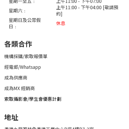
星期一至五﹕
上午11:00 - 下午07:00
上
午11:00 - 下午04:00 [敬請預
星期六﹕
約]
星期日及公眾假
休息
日﹕
各類合作
機構採購/索取報價單
經電郵
/
Whatsapp
成為供應商
成為MX 經銷商
索取攝影會/學生會優惠計劃
地址