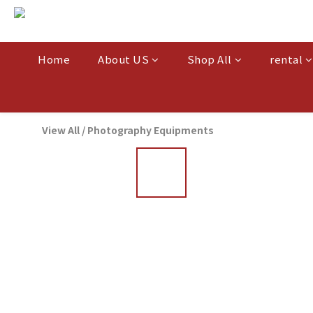
Home
About US
Shop All
rental
View All
/
Photography Equipments