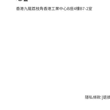
香港九龍荔枝角香港工業中心B座4樓B7-2室
隱私條款
|
退