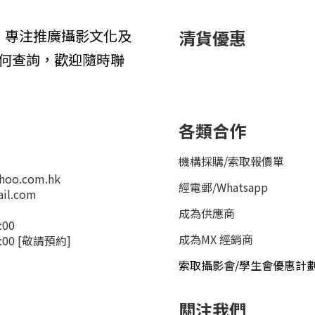
1年，專注推廣攝影文化及
清貨優惠
何查詢，歡迎隨時聯
各類合作
機構採購/索取報價單
hoo.com.hk
經電郵
/
Whatsapp
il.com
成為供應商
:00
成為MX 經銷商
4:00 [敬請預約]
索取攝影會/學生會優惠計
關注我們