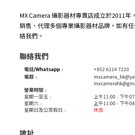
MX Camera 攝影器材專賣店成立於201
銷售、代理多個專業攝影器材品牌。如有任
絡我們。
聯絡我們
電話
/Whatsapp
﹕
+852 6114 7220
電郵﹕
mxcamera_hk@ya
mxcamerahk@gma
營業時間﹕
星期一至五﹕
上午11:00 - 下午07
星期六﹕
上
午11:00 - 下午0
星期日及公眾假日﹕
休息
地址