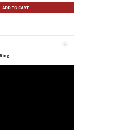
ADD TO CART
Ring