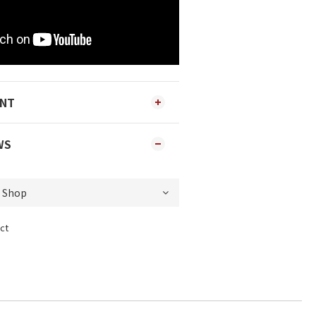
ENT
WS
ct