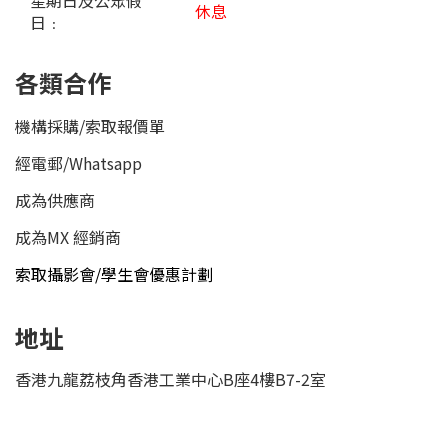
星期日及公眾假
休息
日﹕
各類合作
機構採購/索取報價單
經電郵
/
Whatsapp
成為供應商
成為MX 經銷商
索取攝影會/學生會優惠計劃
地址
香港九龍荔枝角香港工業中心B座4樓B7-2室