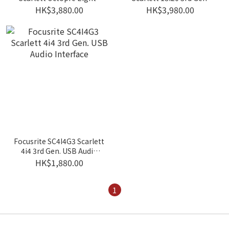
channel Mic Preamp With
USB Audio Interface
HK$3,880.00
HK$3,980.00
ADAT Connectivity
Focusrite SC4I4G3 Scarlett
4i4 3rd Gen. USB Audio
Interface
HK$1,880.00
1