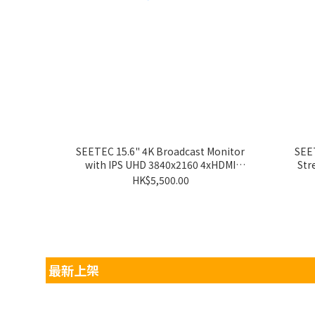
SEETEC 15.6" 4K Broadcast Monitor
SEET
with IPS UHD 3840x2160 4xHDMI
Str
Quad Split Display 4K156-9HSD
HK$5,500.00
最新上架