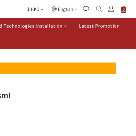
$
HKD
English
d Technologies Installation
Latest Promotion
smi