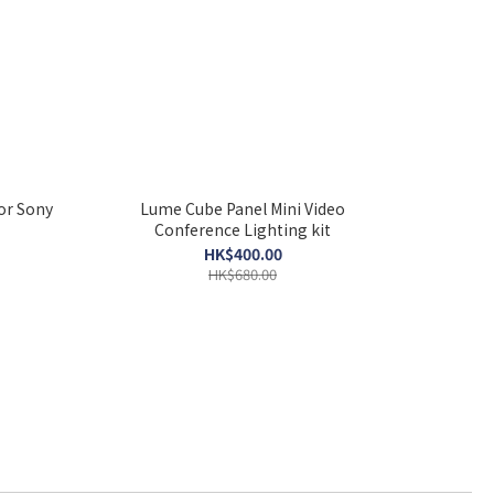
or Sony
Lume Cube Panel Mini Video
Conference Lighting kit
HK$400.00
HK$680.00