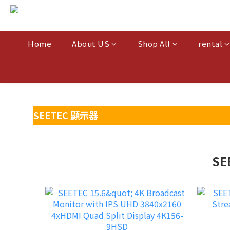
Home
About US
Shop All
rental
SEETEC 顯示器
SE