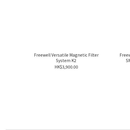
Freewell Versatile Magnetic Filter
Free
System K2
S
HK$3,900.00