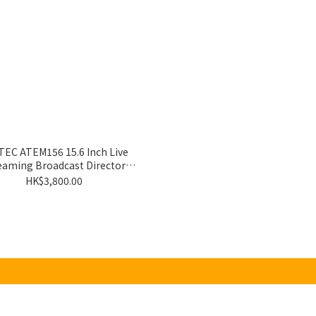
EC ATEM156 15.6 Inch Live
eaming Broadcast Director
Monitor
HK$3,800.00