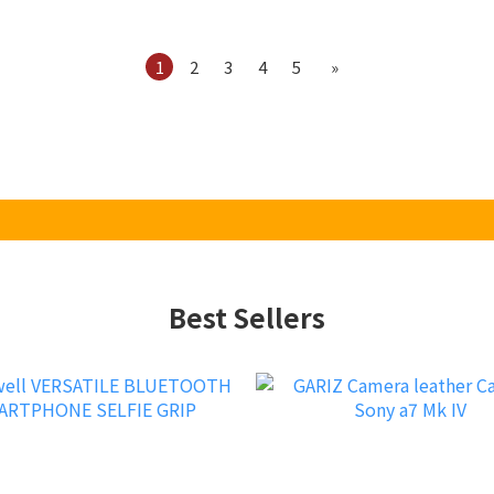
1
2
3
4
5
»
Best Sellers