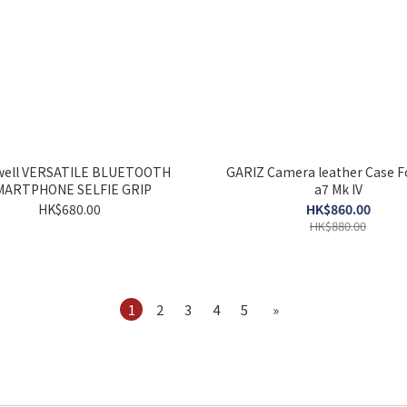
well VERSATILE BLUETOOTH
GARIZ Camera leather Case F
MARTPHONE SELFIE GRIP
a7 Mk IV
HK$680.00
HK$860.00
HK$880.00
1
2
3
4
5
»