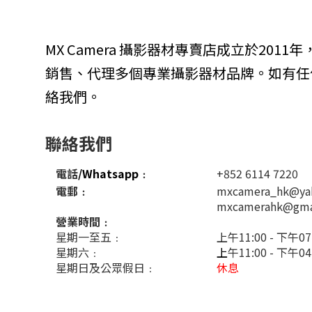
MX Camera 攝影器材專賣店成立於201
銷售、代理多個專業攝影器材品牌。如有任
絡我們。
聯絡我們
電話
/Whatsapp
﹕
+852 6114 7220
電郵﹕
mxcamera_hk@ya
mxcamerahk@gma
營業時間﹕
星期一至五﹕
上午11:00 - 下午07
星期六﹕
上
午11:00 - 下午0
星期日及公眾假日﹕
休息