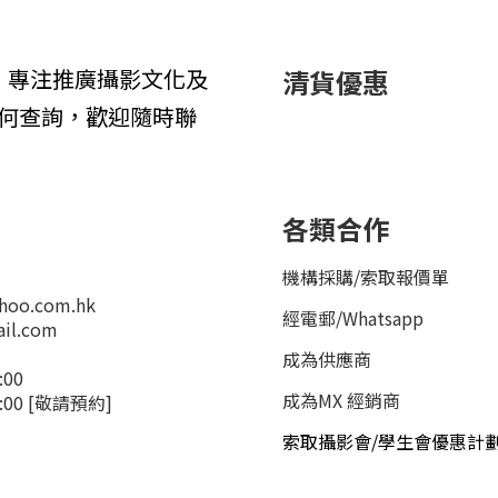
1年，專注推廣攝影文化及
清貨優惠
何查詢，歡迎隨時聯
各類合作
機構採購/索取報價單
hoo.com.hk
經電郵
/
Whatsapp
il.com
成為供應商
:00
成為MX 經銷商
4:00 [敬請預約]
索取攝影會/學生會優惠計