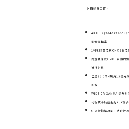
片攝錄等工作。
4K UHD (3840X2160)
影像傳輸率
1吋829萬像素CMOS影
內置雙像素CMOS自動對
進行對焦
佳能25.5MM廣角15倍光
影像
WIDE DR GAMMA 提
可拆式手柄連兩組XLR端
紅外線拍攝功能，適合於