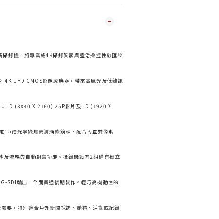
數碼攝錄機，將專業級4K攝錄質素與靈活操控性融匯於
吋4K UHD CMOS影像感應器，帶來高感光及低雜訊
(3840 X 2160) 25P影片及HD (1920 X
用佳能15倍光學變焦高清攝錄鏡頭，配合內置雙像素
快速及流暢的自動對焦功能。攝錄機設有2組備有獨立
3G-SDI輸出，全面貫通後期製作。輕巧高機動性的
拍攝需要，特別適合戶外新聞採訪、婚禮、活動或紀錄