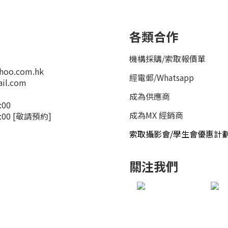
各類合作
機構採購/索取報價單
hoo.com.hk
經電郵
/
Whatsapp
il.com
成為供應商
:00
成為MX 經銷商
4:00 [敬請預約]
索取攝影會/學生會優惠計
關注我們