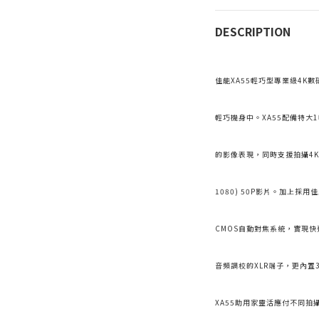
DESCRIPTION
佳能XA55輕巧型專業級4K
輕巧機身中。XA55配備特大1
的影像表現，同時支援拍攝4K UHD 
1080) 50P影片。加上採
CMOS自動對焦系統，實現
音頻調校的XLR端子，更內置
XA55助用家靈活應付不同