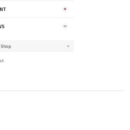
ENT
WS
ct