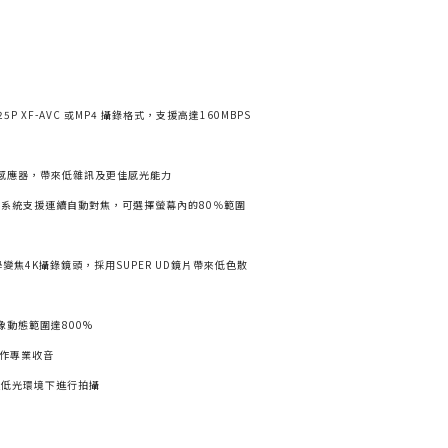
 / 25P XF-AVC 或MP4 攝錄格式，支援高達160MBPS
像感應器，帶來低雜訊及更佳感光能力
焦系統支援連續自動對焦，可選擇螢幕內的80％範圍
學變焦4K攝錄鏡頭，採用SUPER UD鏡片帶來低色散
升影像動態範圍達800%
子作專業收音
極低光環境下進行拍攝