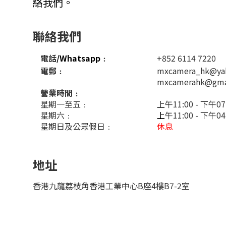
絡我們。
聯絡我們
電話
/Whatsapp
﹕
+852 6114 7220
電郵﹕
mxcamera_hk@ya
mxcamerahk@gma
營業時間﹕
星期一至五﹕
上午11:00 - 下午07
星期六﹕
上
午11:00 - 下午0
星期日及公眾假日﹕
休息
地址
香港九龍荔枝角香港工業中心B座4樓B7-2室