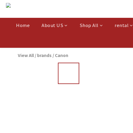
Home
About US
Shop All
rental
View All
/
brands
/
Canon