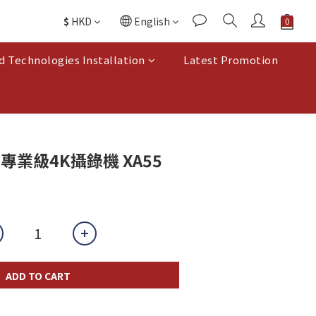
$
HKD
English
d Technologies Installation
Latest Promotion
型專業級4K攝錄機 XA55
ADD TO CART