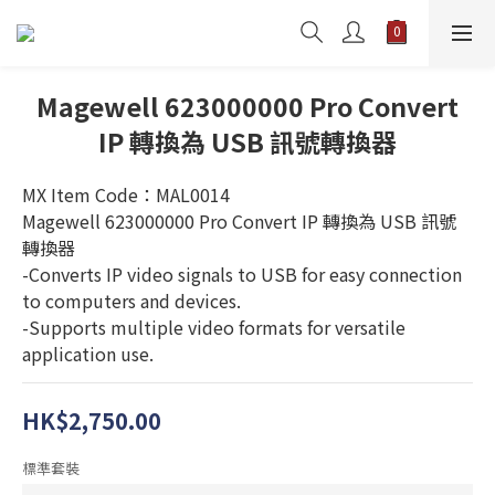
Magewell 623000000 Pro Convert
IP 轉換為 USB 訊號轉換器
MX Item Code：MAL0014
Magewell 623000000 Pro Convert IP 轉換為 USB 訊號
轉換器
-Converts IP video signals to USB for easy connection 
to computers and devices.
-Supports multiple video formats for versatile 
application use.
HK$2,750.00
標準套裝