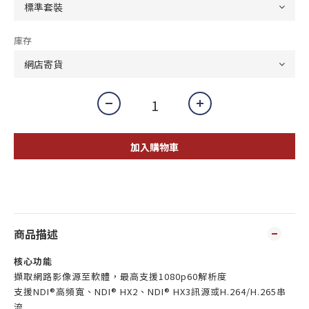
庫存
加入購物車
商品描述
核心功能
擷取網路影像源至軟體，最高支援1080p60解析度
支援NDI®高頻寬、NDI® HX2、NDI® HX3訊源或H.264/H.265串
流