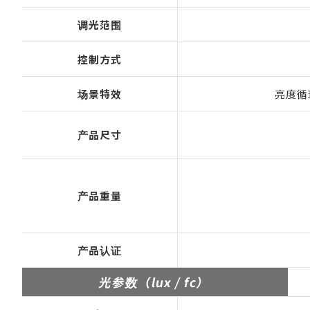
调光范围
控制方式
场景特效
亮度循
产品尺寸
产品重量
产品认证
光参数（lux / fc）