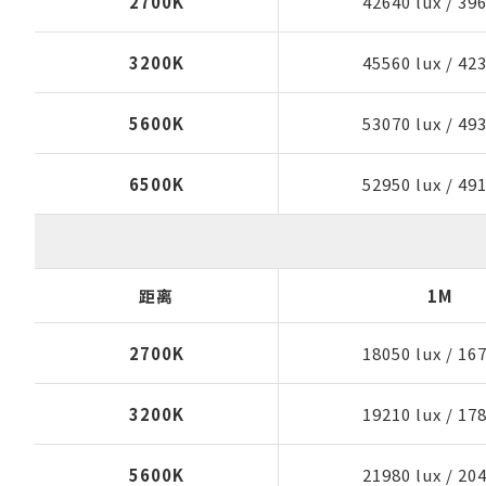
2700K
42640 lux
/
396
3200K
45560 lux
/
423
5600K
53070 lux
/
493
6500K
52950 lux
/
491
距离
1M
2700K
18050 lux
/
167
3200K
19210 lux
/
178
5600K
21980 lux
/
204