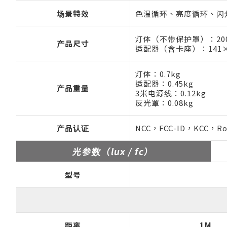
场景特效
色温循环、亮度循环、闪
灯体（不带保护罩）：200
产品尺寸
适配器（含卡座）：141×
灯体：0.7kg
适配器：0.45kg
产品重量
3米电源线：0.12kg
反光罩：0.08kg
产品认证
NCC，FCC-ID，KCC，R
光参数（lux / fc）
型号
距离
1M