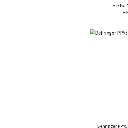
Mackie
HK
Behringer P