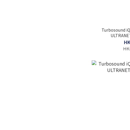
Turbosound i
ULTRAN
HK
HK