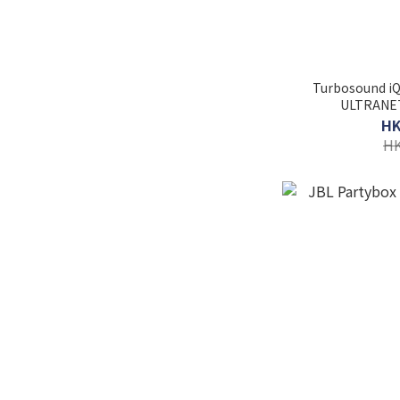
Turbosound i
ULTRAN
HK
HK