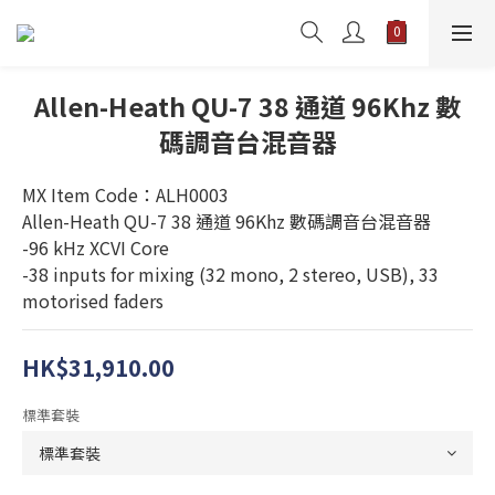
Allen-Heath QU-7 38 通道 96Khz 數
碼調音台混音器
MX Item Code：ALH0003
Allen-Heath QU-7 38 通道 96Khz 數碼調音台混音器
-96 kHz XCVI Core
-38 inputs for mixing (32 mono, 2 stereo, USB), 33 
motorised faders
HK$31,910.00
標準套裝