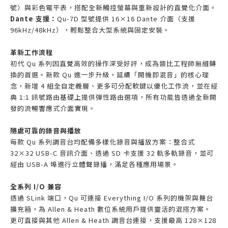
號）與彩色電平表，搭配全新觸控螢幕與重新設計的直覺化介面。
Dante 支援：
Qu-7D 型號提供 16×16 Dante 介面（支援
96kHz/48kHz），輕鬆整合大型系統與固定安裝。
革新工作流程
初代 Qu 系列因直覺高效的操作深受好評，成為類比工程師無縫轉
換的首選。新款 Qu 進一步升級，延續「開機即混音」的核心理
念，新增 4 組全自定義層、更多可分配軟鍵以優化工作流，並在經
典 1:1 訊號路由基礎上提供彈性路由選項，所有功能皆透過全新開
發的流暢響應式介面實現。
隨處可靠的錄音與播放
每款 Qu 系列調音台均配備多樣化錄音與播放方案：整合式
32×32 USB-C 音訊介面、透過 SD 卡支援 32 軌多軌錄音，並可
經由 USB-A 埠進行立體聲錄播，滿足各種應用場景。
全系列 I/O 兼容
透過 SLink 端口，Qu 可連接 Everything I/O 系列的機架與舞台
擴充箱，為 Allen & Heath 數位系統用戶提供靈活的混搭方案。
更可直接與其他 Allen & Heath 調音台連接，支援最高 128×128