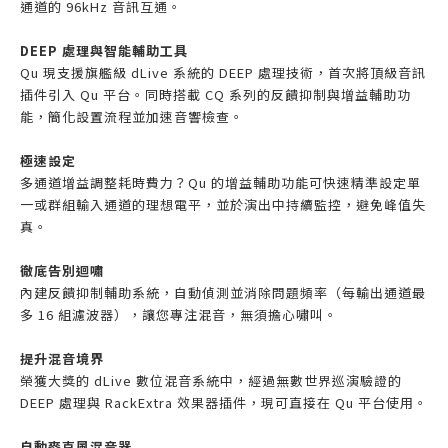
通道的 96kHz 音訊互通。
DEEP 處理與智能輔助工具
Qu 現支援旗艦級 dLive 系統的 DEEP 處理技術，首次將頂級音訊
插件引入 Qu 平台。同時搭載 CQ 系列的反饋抑制與增益輔助功
能，簡化設置流程並加速音響檢查。
極速設定
多通道增益調整耗時費力？Qu 的增益輔助功能可快速精準設定單
一或群組輸入通道的理想電平，並於演出中持續監控，避免峰值失
真。
徹底告別迴嘯
內建反饋抑制輔助系統，自動偵測並消除問題頻率（每輸出通道最
多 16 組濾波器），讓您專注混音，無須擔心嘯叫。
提升混音境界
榮獲大獎的 dLive 數位混音系統中，經過無數世界巡演驗證的
DEEP 處理與 RackExtra 效果器插件，現可直接在 Qu 平台使用。
自動麥克風混音器