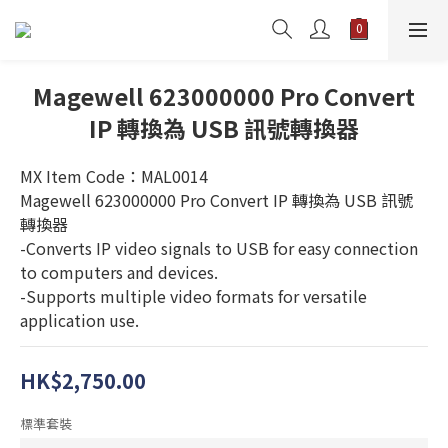
Magewell 623000000 Pro Convert
IP 轉換為 USB 訊號轉換器
MX Item Code：MAL0014
Magewell 623000000 Pro Convert IP 轉換為 USB 訊號
轉換器
-Converts IP video signals to USB for easy connection 
to computers and devices.
-Supports multiple video formats for versatile 
application use.
HK$2,750.00
標準套裝