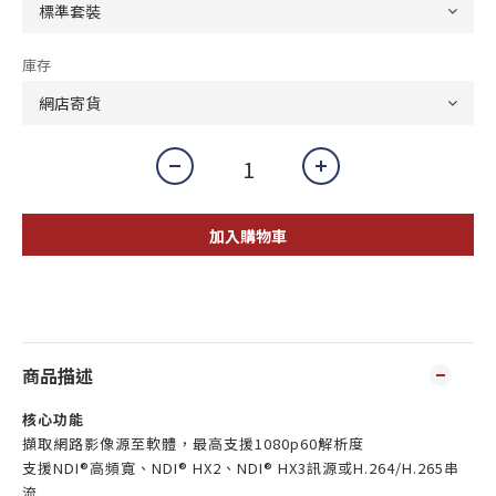
庫存
加入購物車
商品描述
核心功能
擷取網路影像源至軟體，最高支援1080p60解析度
支援NDI®高頻寬、NDI® HX2、NDI® HX3訊源或H.264/H.265串
流