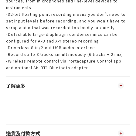
sources, from microphones and line-level devices to
instruments
-32-bit floating point recording means you don't need to
set input levels before recording, and you won't have to
scrap audio that was recorded too loudly or quietly
-Detachable large-diaphragm condenser mics can be
configured for A-B and X-Y stereo recording
-Driverless 8-in/2-out USB audio interface
-Record up to 8 tracks simultaneously (6 tracks + 2 mix)
-Wireless remote control via Portacapture Control app
and optional AK-BT1 Bluetooth adapter
了解更多
送貨及付款方式