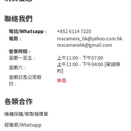
聯絡我們
電話
/Whatsapp
﹕
+852 6114 7220
電郵﹕
mxcamera_hk@yahoo.com.hk
mxcamerahk@gmail.com
營業時間﹕
星期一至五﹕
上午11:00 - 下午07:00
上
午11:00 - 下午04:00 [敬請預
星期六﹕
約]
星期日及公眾假
休息
日﹕
各類合作
機構採購/索取報價單
經電郵
/
Whatsapp