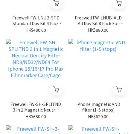
Freewell FW-LNUB-STD
Freewell FW-LNUB-ALD
Standard Day Kit 4 Pack
All Day Kit 8 Pack For
For Insta360 Luna Ultra
Insta360 Luna Ultra
HK$480.00
HK$880.00
Freewell FW-SH-SPLITND
iPhone magnetic VND
3 in 1 Magnetic Neutral
filter (1-5 stops)
Density Filter
HK$680.00
HK$620.00
ND8/ND32/ND64 For
Iphone 15/16/17 Pro Max
Filmmarker Case/Cage