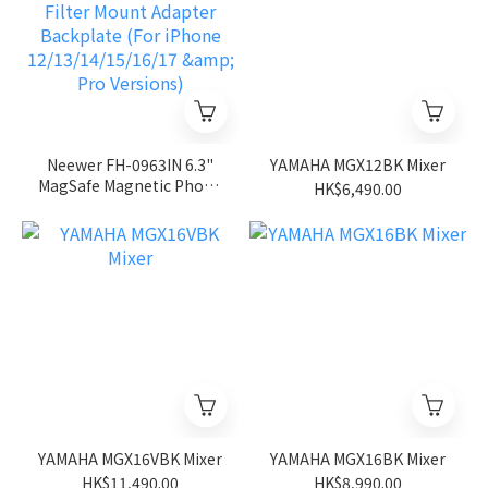
Neewer FH-0963IN 6.3"
YAMAHA MGX12BK Mixer
MagSafe Magnetic Phone
HK$6,490.00
Lens Filter Mount
Adapter Backplate (For
iPhone
12/13/14/15/16/17 & Pro
Versions)
YAMAHA MGX16VBK Mixer
YAMAHA MGX16BK Mixer
HK$11,490.00
HK$8,990.00