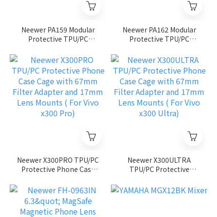
Neewer PA159 Modular
Neewer PA162 Modular
Protective TPU/PC
Protective TPU/PC
Phone Cover with 67mm
Phone Cover with 67mm
Filter Ring and 17mm
Filter Ring and 17mm
Lens thread (For iPhone
Lens thread (For iPhone
17)
17 Air)
Neewer X300PRO TPU/PC
Neewer X300ULTRA
Protective Phone Case
TPU/PC Protective
Cage with 67mm Filter
Phone Case Cage with
Adapter and 17mm Lens
67mm Filter Adapter and
Mounts ( For Vivo x300
17mm Lens Mounts ( For
Pro)
Vivo x300 Ultra)