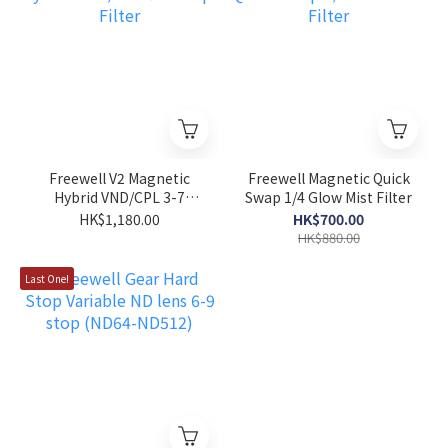
Freewell V2 Magnetic
Freewell Magnetic Quick
Hybrid VND/CPL 3-7
Swap 1/4 Glow Mist Filter
Stops Filter
HK$1,180.00
HK$700.00
HK$880.00
Last One!