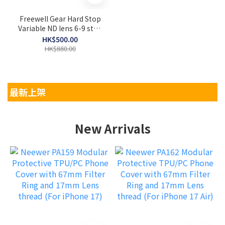
Freewell Gear Hard Stop
Variable ND lens 6-9 stop
(ND64-ND512)
HK$500.00
HK$880.00
最新上架
New Arrivals