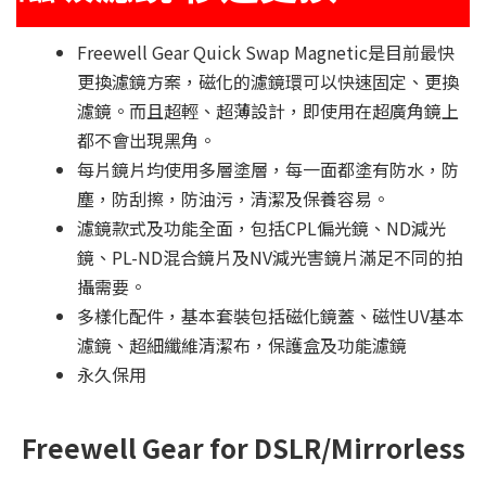
Freewell Gear Quick Swap Magnetic是目前最快
更換濾鏡方案，磁化的濾鏡環可以快速固定、更換
濾鏡。而且超輕、超薄設計，即使用在超廣角鏡上
都不會出現黑角。
每片鏡片均使用多層塗層，每一面都塗有防水，防
塵，防刮擦，防油污，清潔及保養容易。
濾鏡款式及功能全面，包括CPL偏光鏡、ND減光
鏡、PL-ND混合鏡片及NV減光害鏡片滿足不同的拍
攝需要。
多樣化配件，基本套裝包括磁化鏡蓋、磁性UV基本
濾鏡、超細纖維清潔布，保護盒及功能濾鏡
永久保用
Freewell Gear for DSLR/Mirrorless