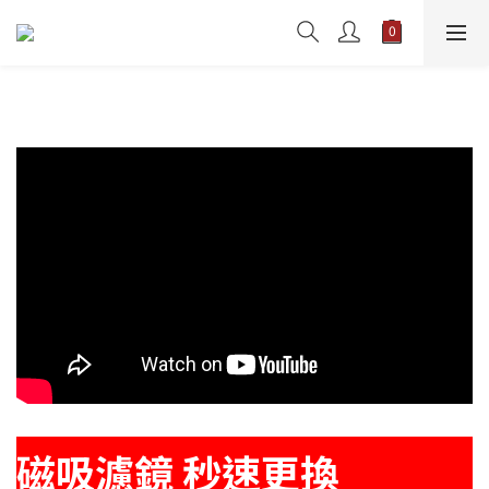
磁吸濾鏡 秒速更換