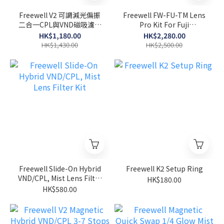
Freewell V2 可調減光偏振
Freewell FW-FU-TM Lens
二合一CPL與VND磁吸濾鏡
Pro Kit For Fuji
系統 連 額外底環優惠套裝
X100VI/X100V
HK$1,180.00
HK$2,280.00
HK$1,430.00
HK$2,500.00
Freewell Slide-On Hybrid
Freewell K2 Setup Ring
VND/CPL, Mist Lens Filter
HK$180.00
Kit
HK$580.00