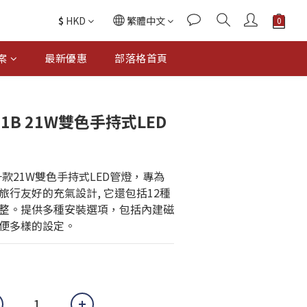
$
HKD
繁體中文
案
最新優惠
部落格首頁
21B 21W雙色手持式LED
B是一款21W雙色手持式LED管燈，專為
行友好的充氣設計, 它還包括12種
整。提供多種安裝選項，包括內建磁
便多樣的設定。