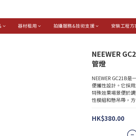
品
器材租用
拍攝服務&技術支援
安裝工程方
NEEWER GC
管燈
NEEWER GC21
便攜性設計。它採用旅
特殊效果場景便於調
性模組和懸吊帶，方
HK$380.00