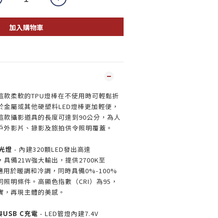
加入購物車
 這款柔軟的TPU燈棒在不使用時可輕鬆折
於金屬或其他硬塑料LED燈棒更加輕便，
這款攝影道具的長度可達到90公分，為人
戶外影片、錄影及旅拍供令照明覆蓋。
光燈
- 內建320顆LED發出高達
照明，具備21W強大輸出，提供2700K至
適用於暖調和冷調，同時具備0%-100%
照明條件。高顯色指數（CRI）為95，
實，再現主體的美感。
USB C充電
- LED管燈內建7.4V