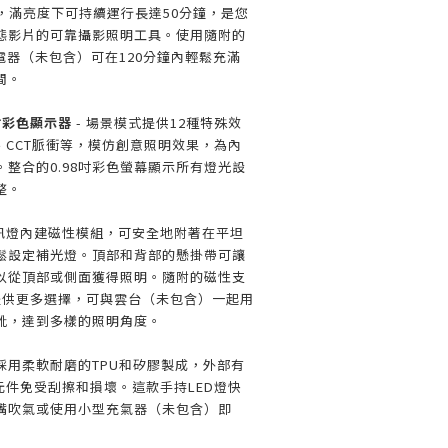
Wh電池，滿亮度下可持續運行長達50分鐘，是您
態影片的可靠攝影照明工具。使用隨附的
充電器（未包含）可在120分鐘內輕鬆充滿
間。
8吋彩色顯示器
- 場景模式提供12種特殊效
、CCT脈衝等，模仿創意照明效果，為內
整合的0.98吋彩色螢幕顯示所有燈光設
整。
D視訊燈內建磁性模組，可安全地附著在平坦
鬆設定補光燈。頂部和背部的懸掛帶可讓
以從頂部或側面獲得照明。隨附的磁性支
，提供更多選擇，可與雲台（未包含）一起用
靴，達到多樣的照明角度。
 採用柔軟耐磨的TPU和矽膠製成，外部有
元件免受刮擦和損壞。這款手持LED燈快
嘴吹氣或使用小型充氣器（未包含）即