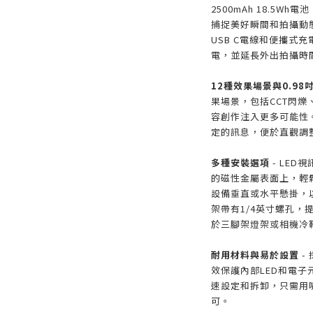
2500mAh 18.5
捕捉美好瞬間和拍攝動
USB C電線和便攜式
電，並延長外出拍攝時
12種效果場景與0.9
果場景，包括CCT閃爍
容創作注入更多可能性。
定的訊息，便於直觀調
多種安裝選項
- LE
的磁性金屬表面上，輕
設備垂直或水平懸掛，
架帶有1/4英寸螺孔
於三腳架燈架或相機冷
耐用材料與易於設置
-
效保護內部LED和電子
速設定和拆卸，只需用
可。