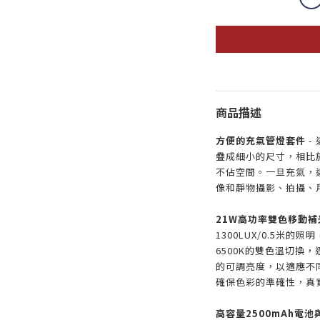
商品描述
方便的充氣管燈套件
-
疊成細小的尺寸，相比
不佔空間。一旦充氣，
像和靜物攝影、拍攝、
21W高功率雙色移動補
1300LUX/0.5米的
6500K的雙色溫切換，
的可調亮度，以適應不同
確保色彩的準確性，真
高容量2500mAh電池與