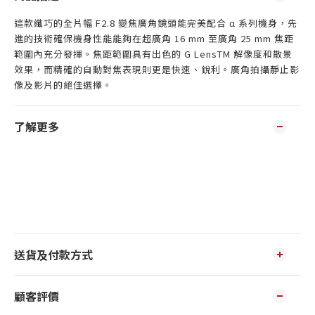
這款纖巧的全片幅 F2.8 變焦廣角鏡頭能完美配合 α 系列機身，先
進的技術確保機身性能能夠在超廣角 16 mm 至廣角 25 mm 焦距
範圍內充分發揮。焦距範圍具有出色的 G LensTM 解像度和散景
效果，而精確的自動對焦表現則更是快速、銳利。廣角拍攝靜止影
像及影片的絕佳選擇。
了解更多
送貨及付款方式
顧客評價