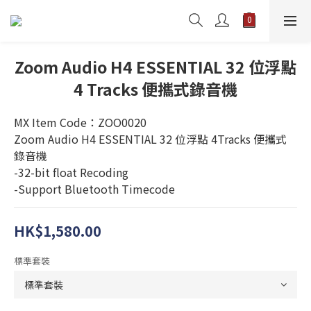
Zoom Audio H4 ESSENTIAL 32 位浮點
4 Tracks 便攜式錄音機
MX Item Code：ZOO0020
Zoom Audio H4 ESSENTIAL 32 位浮點 4Tracks 便攜式
錄音機
-32-bit float Recoding
-Support Bluetooth Timecode
HK$1,580.00
標準套裝