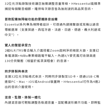
32位元浮點錄製技術讓您無需調整音量等級。H4essential能精準
捕捉每個聲音細節，確保每次錄音皆為無削波的高品質音訊。
首款配備無障礙功能的便攜錄音設備
Essential系列專為視障者設計，可透過內建揚聲器或耳機以語音
導航選單（支援英語、西班牙語、法語、日語、德語、義大利語或
中文*）。
驚人的聲壓承受力
2組XLR/TRS複合輸入介面搭載Zoom超純淨前級放大器，支援幻
象電源與+4dBu專業線路電平輸入。內建X/Y麥克風可收錄高達
130分貝聲壓（相當於搖滾演唱會）的音源。
同步錄製與串流
支援32位元浮點格式串流，同時同步錄製至SD卡。透過USB-C埠
連接PC、Mac、iOS或Android裝置時，H4essential可作為4進2
出的音訊介面使用。
混音・監聽・錄製一體化
內建混音器可輕鬆調整各軌道音量，並配備波形顯示功能，即時監