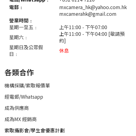
電郵﹕
mxcamera_hk@yahoo.com.hk
mxcamerahk@gmail.com
營業時間﹕
星期一至五﹕
上午11:00 - 下午07:00
上
午11:00 - 下午04:00 [敬請預
星期六﹕
約]
星期日及公眾假
休息
日﹕
各類合作
機構採購/索取報價單
經電郵
/
Whatsapp
成為供應商
成為MX 經銷商
索取攝影會/學生會優惠計劃