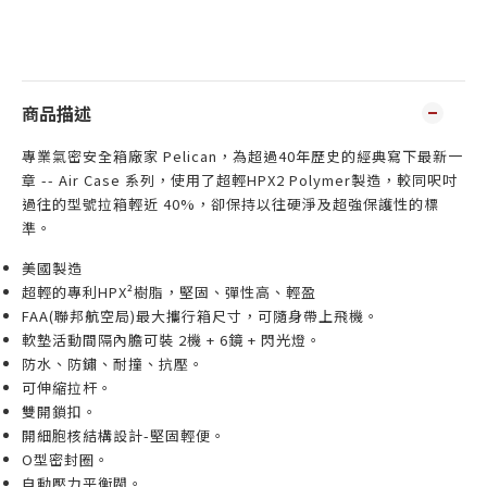
商品描述
專業氣密安全箱廠家 Pelican，為超過40年歷史的經典寫下最新一
章 -- Air Case 系列，使用了超輕HPX2 Polymer製造，較同呎吋
過往的型號拉箱輕近 40%，卻保持以往硬淨及超強保護性的標
準。
美國製造
超輕的專利HPX²樹脂，堅固、彈性高、輕盈
FAA(聯邦航空局)最大攜行箱尺寸，可隨身帶上飛機。
軟墊活動間隔內膽可裝 2機 + 6鏡 + 閃光燈。
防水
、
防鏽、耐撞、抗壓。
可伸縮拉杆。
雙開鎖扣。
開細胞核結構設計-堅固輕便。
O型密封圈。
自動壓力平衡閥。