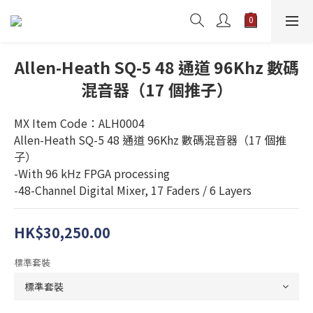
Allen-Heath SQ-5 48 通道 96Khz 數碼
混音器（17 個推子）
MX Item Code：ALH0004
Allen-Heath SQ-5 48 通道 96Khz 數碼混音器（17 個推
子）
-With 96 kHz FPGA processing
-48-Channel Digital Mixer, 17 Faders / 6 Layers
HK$30,250.00
標準套裝