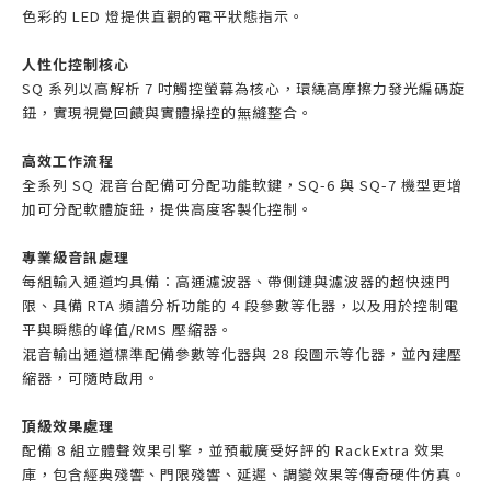
色彩的 LED 燈提供直觀的電平狀態指示。
人性化控制核心
SQ 系列以高解析 7 吋觸控螢幕為核心，環繞高摩擦力發光編碼旋
鈕，實現視覺回饋與實體操控的無縫整合。
高效工作流程
全系列 SQ 混音台配備可分配功能軟鍵，SQ-6 與 SQ-7 機型更增
加可分配軟體旋鈕，提供高度客製化控制。
專業級音訊處理
每組輸入通道均具備：高通濾波器、帶側鏈與濾波器的超快速門
限、具備 RTA 頻譜分析功能的 4 段參數等化器，以及用於控制電
平與瞬態的峰值/RMS 壓縮器。
混音輸出通道標準配備參數等化器與 28 段圖示等化器，並內建壓
縮器，可隨時啟用。
頂級效果處理
配備 8 組立體聲效果引擎，並預載廣受好評的 RackExtra 效果
庫，包含經典殘響、門限殘響、延遲、調變效果等傳奇硬件仿真。