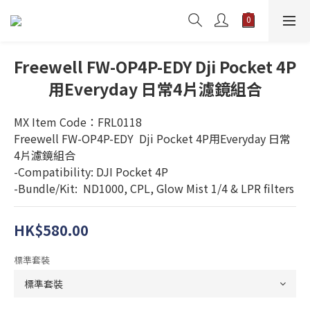
Freewell FW-OP4P-EDY Dji Pocket 4P
用Everyday 日常4片濾鏡組合
MX Item Code：FRL0118
Freewell FW-OP4P-EDY  Dji Pocket 4P用Everyday 日常
4片濾鏡組合
-Compatibility: DJI Pocket 4P
-Bundle/Kit:  ND1000, CPL, Glow Mist 1/4 & LPR filters
HK$580.00
標準套裝