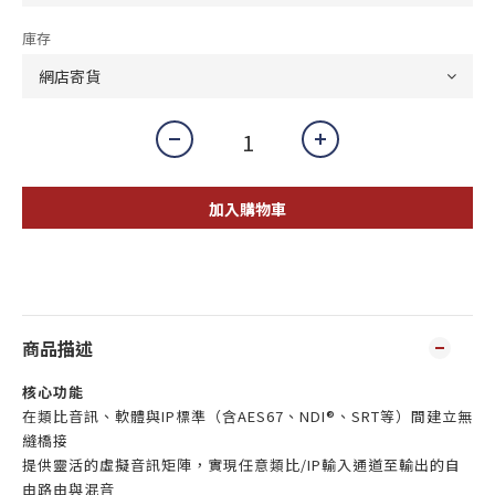
庫存
加入購物車
商品描述
核心功能
在類比音訊、軟體與IP標準（含AES67、NDI®、SRT等）間建立無
縫橋接
提供靈活的虛擬音訊矩陣，實現任意類比/IP輸入通道至輸出的自
由路由與混音