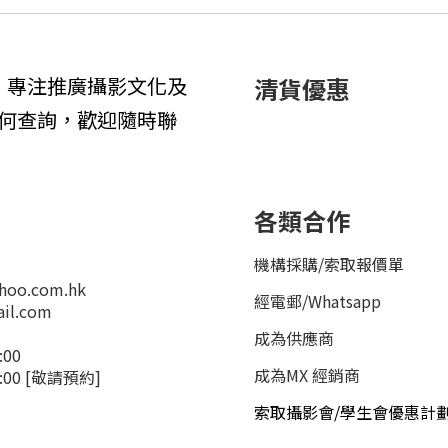
1年，專注推廣攝影文化及
清貨優惠
何查詢，歡迎隨時聯
各類合作
機構採購/索取報價單
hoo.com.hk
經電郵
/
Whatsapp
il.com
成為供應商
:00
成為MX 經銷商
4:00 [敬請預約]
索取攝影會/學生會優惠計