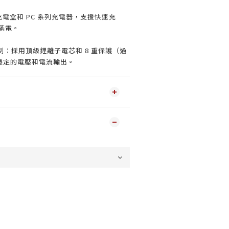
系列充電盒和 PC 系列充電器，支援快速充
充滿電。
：採用頂級鋰離子電芯和 8 重保護（過
穩定的電壓和電流輸出。