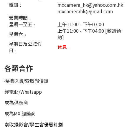
電郵﹕
mxcamera_hk@yahoo.com.hk
mxcamerahk@gmail.com
營業時間﹕
星期一至五﹕
上午11:00 - 下午07:00
上
午11:00 - 下午04:00 [敬請預
星期六﹕
約]
星期日及公眾假
休息
日﹕
各類合作
機構採購/索取報價單
經電郵
/
Whatsapp
成為供應商
成為MX 經銷商
索取攝影會/學生會優惠計劃