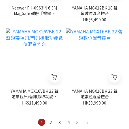
Neewer FH-0963IN 6.3吋
YAMAHA MGX12BK 18 聲
MagSafe 磁吸手機鏡頭
道數位混音控台
67mm濾鏡卡口轉接背板
HK$6,490.00
（適用於 iPhone
12/13/14/15/16/17 及 Pro
版本）
YAMAHA MGX16VBK 22 聲
YAMAHA MGX16BK 22 聲
道帶視訊/音訊擷取功能數
道數位混音控台
位混音控台
HK$11,490.00
HK$8,990.00
1
2
3
4
5
»