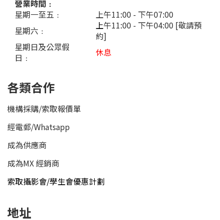
營業時間﹕
星期一至五﹕
上午11:00 - 下午07:00
上
午11:00 - 下午04:00 [敬請預
星期六﹕
約]
星期日及公眾假
休息
日﹕
各類合作
機構採購/索取報價單
經電郵
/
Whatsapp
成為供應商
成為MX 經銷商
索取攝影會/學生會優惠計劃
地址