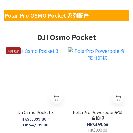
Polar Pro OSMO Pocket 系列配件
DJI Osmo Pocket
預訂商品
Dji Osmo Pocket 3
PolarPro Powerpole 充電
自拍棍
HK$3,899.00 ~
HK$495.00
HK$4,999.00
HK$990.00