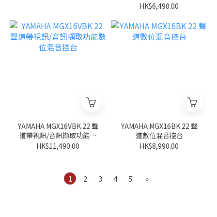
67mm濾鏡卡口轉接背板
HK$6,490.00
（適用於 iPhone
12/13/14/15/16/17 及 Pro
版本）
YAMAHA MGX16VBK 22 聲
YAMAHA MGX16BK 22 聲
道帶視訊/音訊擷取功能數
道數位混音控台
位混音控台
HK$11,490.00
HK$8,990.00
1
2
3
4
5
»